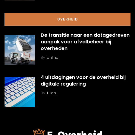
OVERHEID
De transitie naar een datagedreven
aanpak voor afvalbeheer bij
overheden
By
onlino
4 uitdagingen voor de overheid bij
digitale regulering
By
Lilian