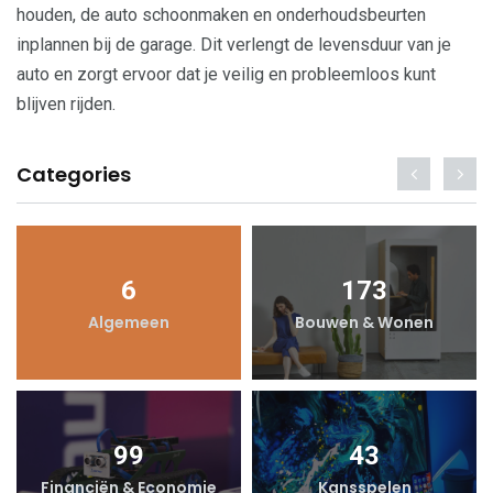
houden, de auto schoonmaken en onderhoudsbeurten
inplannen bij de garage. Dit verlengt de levensduur van je
auto en zorgt ervoor dat je veilig en probleemloos kunt
blijven rijden.
Categories
6
173
Algemeen
Bouwen & Wonen
99
43
Financiën & Economie
Kansspelen