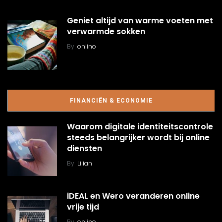
Geniet altijd van warme voeten met
verwarmde sokken
By
onlino
FINANCIËN & ECONOMIE
Waarom digitale identiteitscontrole
steeds belangrijker wordt bij online
diensten
By
Lilian
iDEAL en Wero veranderen online
vrije tijd
By
onlino