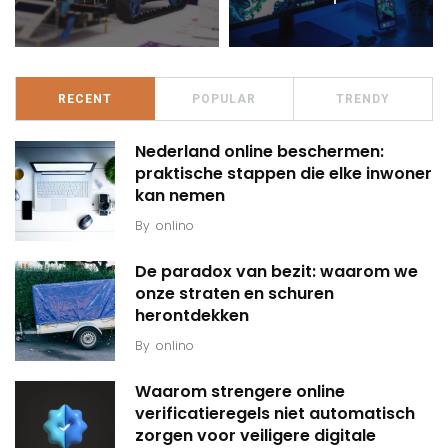
RECENT
POPULAR
TRENDY
Nederland online beschermen:
praktische stappen die elke inwoner
kan nemen
By
onlino
De paradox van bezit: waarom we
onze straten en schuren
herontdekken
By
onlino
Waarom strengere online
verificatieregels niet automatisch
zorgen voor veiligere digitale