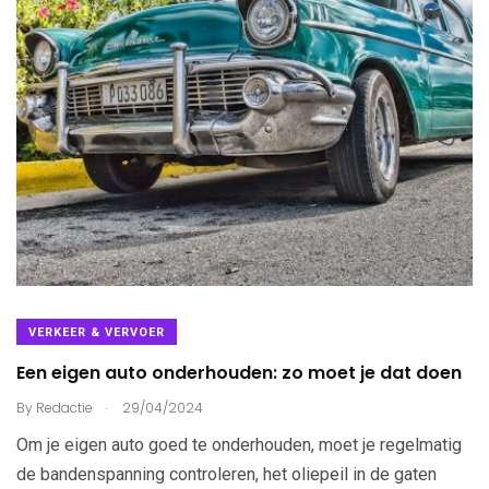
VERKEER & VERVOER
Een eigen auto onderhouden: zo moet je dat doen
.
By
Redactie
29/04/2024
Om je eigen auto goed te onderhouden, moet je regelmatig
de bandenspanning controleren, het oliepeil in de gaten