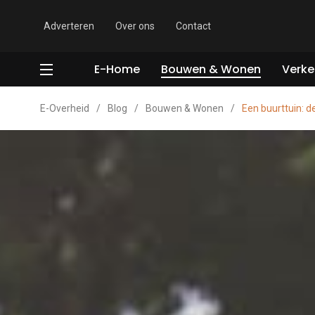
Adverteren
Over ons
Contact
E-Home
Bouwen & Wonen
Verke
E-Overheid
/
Blog
/
Bouwen & Wonen
/
Een buurttuin: d