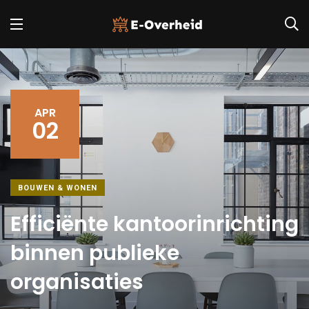
APR
02
BOUWEN & WONEN
Efficiënte kantoorinrichting
binnen publieke
organisaties