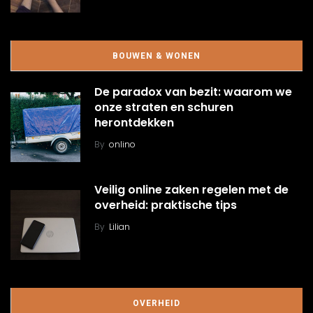
BOUWEN & WONEN
De paradox van bezit: waarom we
onze straten en schuren
herontdekken
By
onlino
Veilig online zaken regelen met de
overheid: praktische tips
By
Lilian
OVERHEID