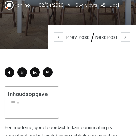
.
onlino
02/04/2026
954 Views
Deel
Prev Post
Next Post
Inhoudsopgave
Een moderne, goed doordachte kantoorinrichting is
essentieel om het werk binnen publieke organisaties