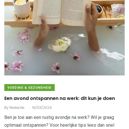
VOEDING & GEZONDHEID
Een avond ontspannen na werk: dit kun je doen
.
By
Redactie
19/03/2024
Ben je toe aan een rustig avondje na werk? Wil je graag
optimaal ontspannen? Voor heerlijke tips lees dan snel