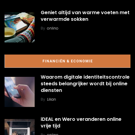
Geniet altijd van warme voeten met
verwarmde sokken
By
onlino
FINANCIËN & ECONOMIE
Waarom digitale identiteitscontrole
steeds belangrijker wordt bij online
diensten
By
Lilian
iDEAL en Wero veranderen online
vrije tijd
By
onlino