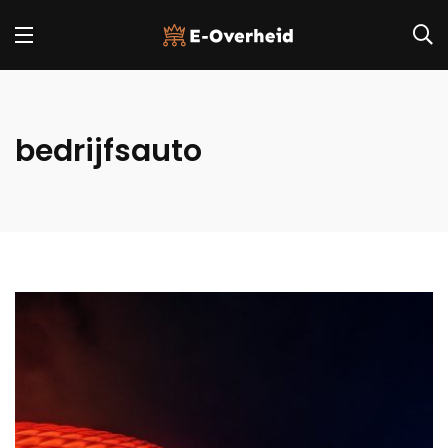
bedrijfsauto