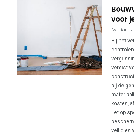
Bouwv
voor 
.
By
Lilian
6
173
Algemeen
Bouwen & W
Bij het v
controler
vergunni
vereist v
construct
99
bij de ge
43
Financiën &
materiaali
Kansspel
Economie
kosten, a
Let op sp
bescherm
veilig en