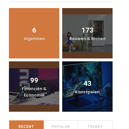
6
173
Algemeen
Bouwen & Wonen
99
43
Financiën &
Kansspelen
Economie
RECENT
POPULAR
TRENDY