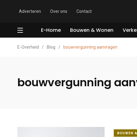
Adverteren
Over ons
Contact
E-Home
Bouwen & Wonen
Verke
E-Overheid
/
Blog
/
bouwvergunning aanvragen
bouwvergunning aan
BOUWEN 