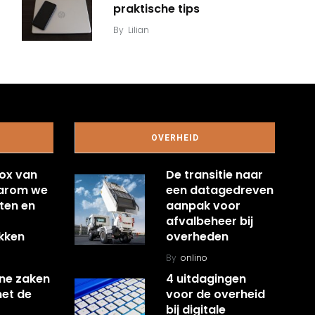
praktische tips
By
Lilian
OVERHEID
ox van
De transitie naar
aarom we
een datagedreven
ten en
aanpak voor
afvalbeheer bij
kken
overheden
By
onlino
ine zaken
4 uitdagingen
met de
voor de overheid
bij digitale