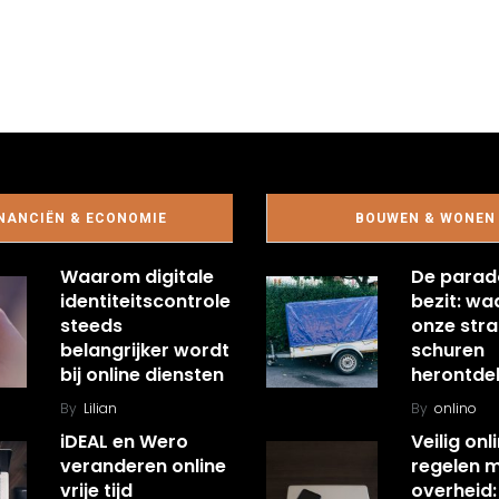
NANCIËN & ECONOMIE
BOUWEN & WONEN
Waarom digitale
De parad
identiteitscontrole
bezit: w
steeds
onze stra
belangrijker wordt
schuren
bij online diensten
herontde
By
Lilian
By
onlino
iDEAL en Wero
Veilig onl
veranderen online
regelen 
vrije tijd
overheid: