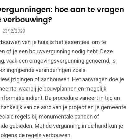
ergunningen: hoe aan te vragen
je verbouwing?
215
23/12/2023
73
Ondernemers &
onen
Overheid
erbouwen van je huis is het essentieel om te
Bedrijven
en of je een bouwvergunning nodig hebt. Deze
ng, vaak een omgevingsvergunning genoemd, is
oor ingrijpende veranderingen zoals
iewijzigingen of aanbouwen. Het aanvragen doe je
99
meente, waarbij je bouwplannen en mogelijk
112
Voeding &
nformatie indient. De procedure varieert in tijd en
en
Verkeer & Vervoer
Gezondheid
fhankelijk van de aard van je project en je gemeente.
eciale regels bij monumentale panden of
de gebieden. Met de vergunning in de hand kun je
 volgens de regels verbouwen.