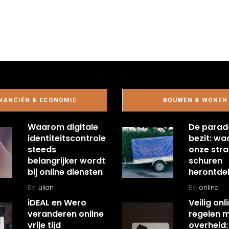
NANCIËN & ECONOMIE
BOUWEN & WONEN
Waarom digitale
De parad
identiteitscontrole
bezit: w
steeds
onze stra
belangrijker wordt
schuren
bij online diensten
herontde
By
Lilian
By
onlino
iDEAL en Wero
Veilig onl
veranderen online
regelen 
vrije tijd
overheid: