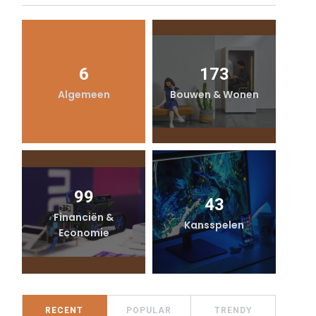
6
173
Algemeen
Bouwen & Wonen
99
43
Financiën &
Kansspelen
Economie
RECENT
POPULAR
TRENDY