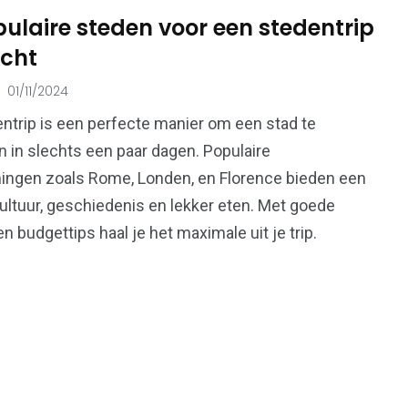
ulaire steden voor een stedentrip
icht
215
01/11/2024
73
Ondernemers &
onen
Overheid
ntrip is een perfecte manier om een stad te
Bedrijven
 in slechts een paar dagen. Populaire
ngen zoals Rome, Londen, en Florence bieden een
ultuur, geschiedenis en lekker eten. Met goede
n budgettips haal je het maximale uit je trip.
99
112
Voeding &
en
Verkeer & Vervoer
Gezondheid