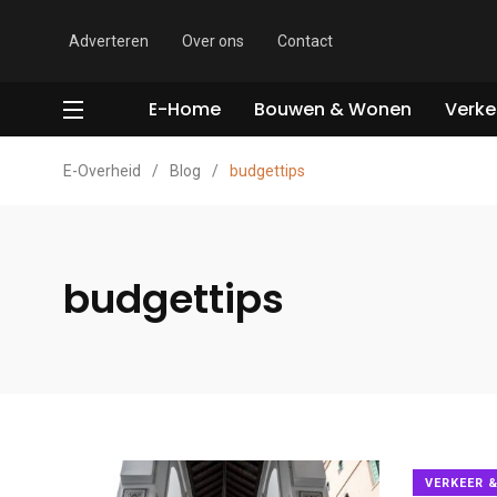
Adverteren
Over ons
Contact
E-Home
Bouwen & Wonen
Verke
E-Overheid
/
Blog
/
budgettips
budgettips
VERKEER 