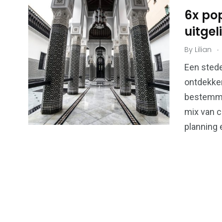
6x pop
uitgel
.
By
Lilian
6
173
Algemeen
Bouwen & W
Een stede
ontdekken
bestemmi
mix van c
planning e
99
43
Financiën &
Kansspel
Economie