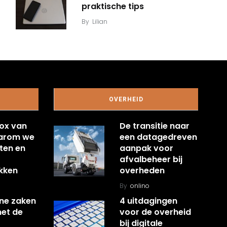
praktische tips
By
Lilian
OVERHEID
ox van
De transitie naar
aarom we
een datagedreven
ten en
aanpak voor
afvalbeheer bij
kken
overheden
By
onlino
ine zaken
4 uitdagingen
met de
voor de overheid
bij digitale