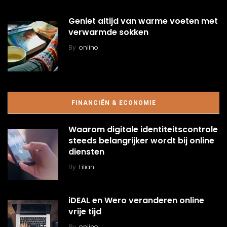
Geniet altijd van warme voeten met
verwarmde sokken
By
onlino
FINANCIËN & ECONOMIE
Waarom digitale identiteitscontrole
steeds belangrijker wordt bij online
diensten
By
Lilian
iDEAL en Wero veranderen online
vrije tijd
By
onlino