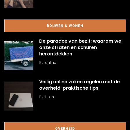
BOUWEN & WONEN
De paradox van bezit: waarom we
onze straten en schuren
herontdekken
By
onlino
Veilig online zaken regelen met de
overheid: praktische tips
By
Lilian
OVERHEID