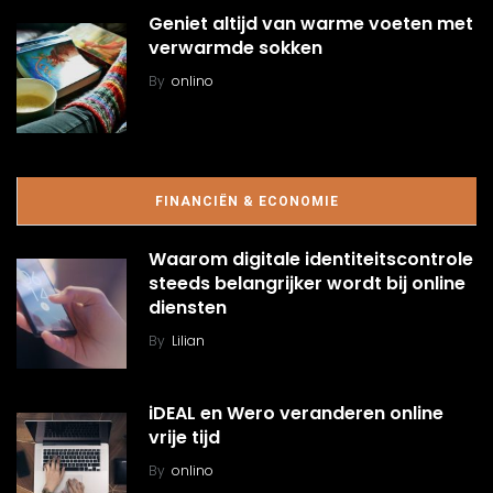
Geniet altijd van warme voeten met
verwarmde sokken
By
onlino
FINANCIËN & ECONOMIE
Waarom digitale identiteitscontrole
steeds belangrijker wordt bij online
diensten
By
Lilian
iDEAL en Wero veranderen online
vrije tijd
By
onlino