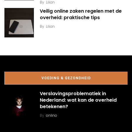
By
Lilian
Veilig online zaken regelen met de
overheid: praktische tips
By
Lilian
VOEDING & GEZONDHEID
Verslavingsproblematiek in
Nederland: wat kan de overheid
betekenen?
By
onlino