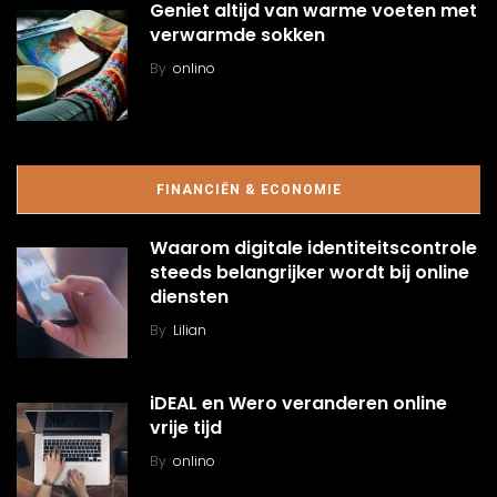
Geniet altijd van warme voeten met
verwarmde sokken
By
onlino
FINANCIËN & ECONOMIE
Waarom digitale identiteitscontrole
steeds belangrijker wordt bij online
diensten
By
Lilian
iDEAL en Wero veranderen online
vrije tijd
By
onlino