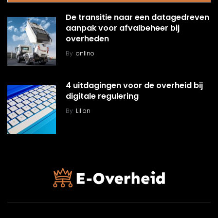
De transitie naar een datagedreven
aanpak voor afvalbeheer bij
overheden
By
onlino
4 uitdagingen voor de overheid bij
digitale regulering
By
Lilian