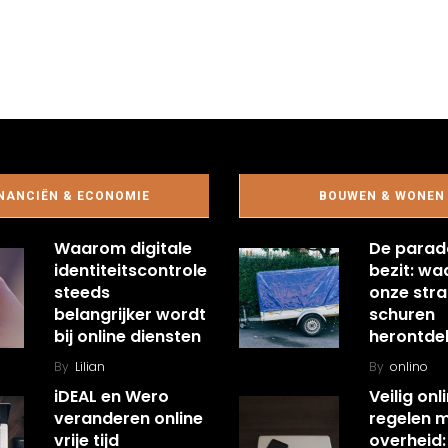
NANCIËN & ECONOMIE
BOUWEN & WONEN
Waarom digitale
De parad
identiteitscontrole
bezit: w
steeds
onze stra
belangrijker wordt
schuren
bij online diensten
herontde
By
Lilian
By
onlino
iDEAL en Wero
Veilig onl
veranderen online
regelen 
vrije tijd
overheid: