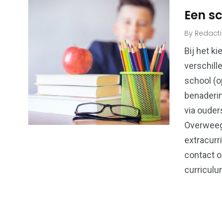
Een sc
By
Redact
6
173
Bij het k
verschill
Algemeen
Bouwen & W
school (o
benaderin
via ouder
Overweeg 
99
extracurr
43
Financiën &
contact o
Kansspel
Economie
curriculu