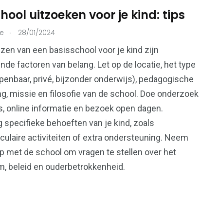
hool uitzoeken voor je kind: tips
.
ie
28/01/2024
215
73
iezen van een basisschool voor je kind zijn
Ondernemers &
ende factoren van belang. Let op de locatie, het type
onen
Overheid
Bedrijven
penbaar, privé, bijzonder onderwijs), pedagogische
g, missie en filosofie van de school. Doe onderzoek
s, online informatie en bezoek open dagen.
specifieke behoeften van je kind, zoals
99
iculaire activiteiten of extra ondersteuning. Neem
112
Voeding &
p met de school om vragen te stellen over het
en
Verkeer & Vervoer
Gezondheid
m, beleid en ouderbetrokkenheid.