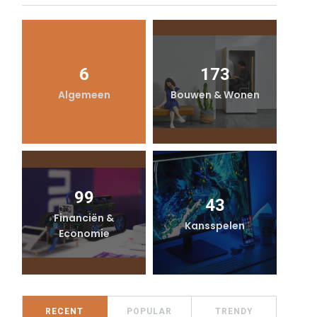
6
173
Algemeen
Bouwen & Wonen
99
43
Financiën &
Kansspelen
Economie
RECENT
POPULAR
TRENDY