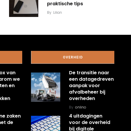
praktische tips
By
Lilian
OVERHEID
ox van
De transitie naar
aarom we
een datagedreven
ten en
aanpak voor
afvalbeheer bij
kken
overheden
By
onlino
ine zaken
4 uitdagingen
met de
voor de overheid
bij digitale