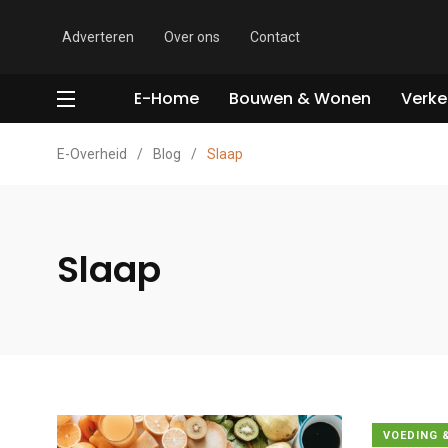
Adverteren
Over ons
Contact
E-Home
Bouwen & Wonen
Verke
E-Overheid
/
Blog
/
Slaap
Slaap
VOEDING 