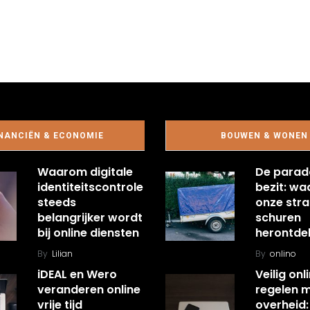
NANCIËN & ECONOMIE
BOUWEN & WONEN
Waarom digitale
De parad
identiteitscontrole
bezit: w
steeds
onze stra
belangrijker wordt
schuren
bij online diensten
herontde
By
Lilian
By
onlino
iDEAL en Wero
Veilig onl
veranderen online
regelen 
vrije tijd
overheid: