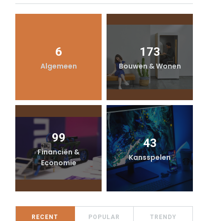
6
173
Algemeen
Bouwen & Wonen
99
43
Financiën &
Kansspelen
Economie
RECENT
POPULAR
TRENDY