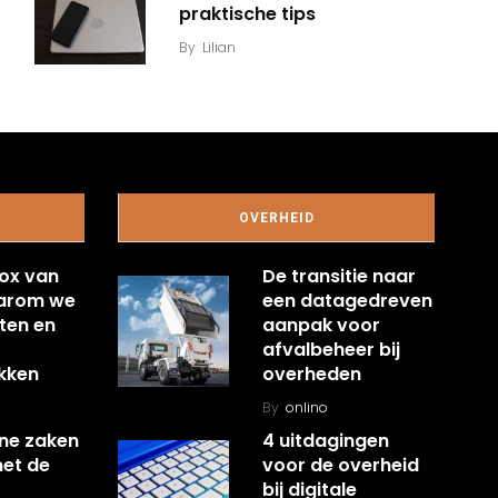
praktische tips
By
Lilian
OVERHEID
ox van
De transitie naar
aarom we
een datagedreven
ten en
aanpak voor
afvalbeheer bij
kken
overheden
By
onlino
ine zaken
4 uitdagingen
met de
voor de overheid
bij digitale