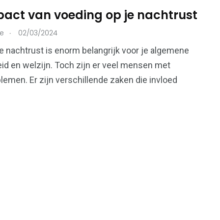
pact van voeding op je nachtrust
.
ie
02/03/2024
215
73
 nachtrust is enorm belangrijk voor je algemene
Ondernemers &
d en welzijn. Toch zijn er veel mensen met
onen
Overheid
Bedrijven
lemen. Er zijn verschillende zaken die invloed
99
112
Voeding &
en
Verkeer & Vervoer
Gezondheid