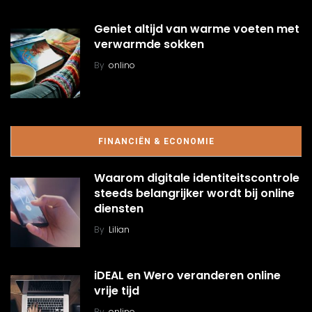
Geniet altijd van warme voeten met
verwarmde sokken
By
onlino
FINANCIËN & ECONOMIE
Waarom digitale identiteitscontrole
steeds belangrijker wordt bij online
diensten
By
Lilian
iDEAL en Wero veranderen online
vrije tijd
By
onlino