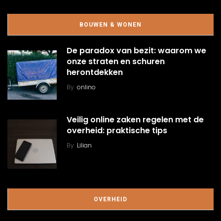
BOUWEN & WONEN
De paradox van bezit: waarom we
onze straten en schuren
herontdekken
By
onlino
Veilig online zaken regelen met de
overheid: praktische tips
By
Lilian
OVERHEID