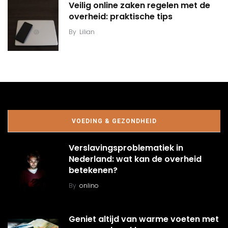
Veilig online zaken regelen met de
overheid: praktische tips
By
Lilian
VOEDING & GEZONDHEID
Verslavingsproblematiek in
Nederland: wat kan de overheid
betekenen?
By
onlino
Geniet altijd van warme voeten met