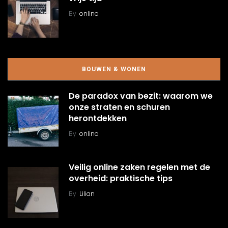
By
onlino
BOUWEN & WONEN
De paradox van bezit: waarom we
onze straten en schuren
herontdekken
By
onlino
Veilig online zaken regelen met de
overheid: praktische tips
By
Lilian