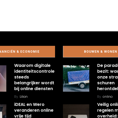
NANCIËN & ECONOMIE
BOUWEN & WONEN
Waarom digitale
De parad
identiteitscontrole
bezit: w
steeds
onze stra
belangrijker wordt
schuren
bij online diensten
herontde
By
Lilian
By
onlino
iDEAL en Wero
Veilig onl
veranderen online
regelen 
vrije tijd
overheid: