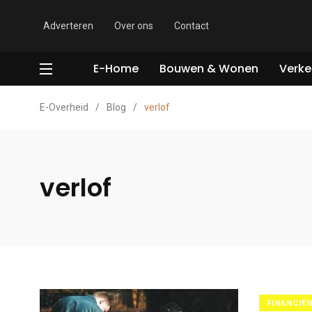
Adverteren
Over ons
Contact
E-Home
Bouwen & Wonen
Verke
E-Overheid
/
Blog
/
verlof
verlof
FINANCIË