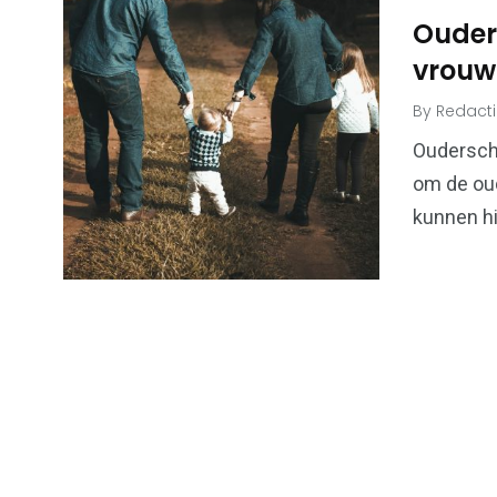
Ouder
vrouw
By
Redact
6
173
Algemeen
Bouwen & W
Ouderscha
om de oud
kunnen hi
99
43
Financiën &
Kansspel
Economie