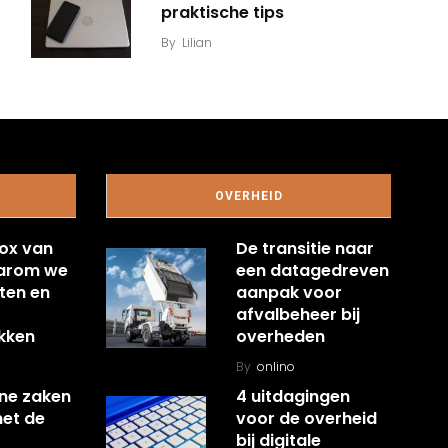
praktische tips
By
Lilian
OVERHEID
ox van
De transitie naar
aarom we
een datagedreven
ten en
aanpak voor
afvalbeheer bij
kken
overheden
By
onlino
ine zaken
4 uitdagingen
met de
voor de overheid
bij digitale