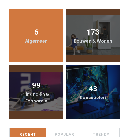
6
173
Algemeen
Bouwen & Wonen
99
43
Financiën &
Kansspelen
Economie
RECENT
POPULAR
TRENDY