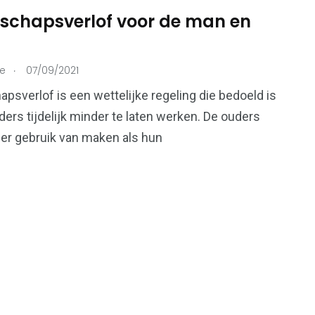
schapsverlof voor de man en
215
.
ie
07/09/2021
73
Ondernemers &
onen
Overheid
psverlof is een wettelijke regeling die bedoeld is
Bedrijven
ers tijdelijk minder te laten werken. De ouders
er gebruik van maken als hun
99
112
Voeding &
en
Verkeer & Vervoer
Gezondheid