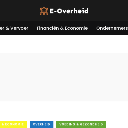
er & Vervoer
Financiën & Economie
Ondernemers 
N & ECONOMIE
OVERHEID
VOEDING & GEZONDHEID