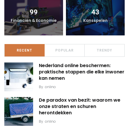
99
43
Financiën & Economie
Kansspelen
RECENT
POPULAR
TRENDY
Nederland online beschermen:
praktische stappen die elke inwoner
kan nemen
By
onlino
De paradox van bezit: waarom we
onze straten en schuren
herontdekken
By
onlino