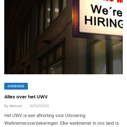
OVERHEID
Alles over het UWV
.
By
Melissa
14/03/2020
Het UWV is een afkorting voor Uitvoering
Werknemersverzekeringen. Elke werknemer in ons land is