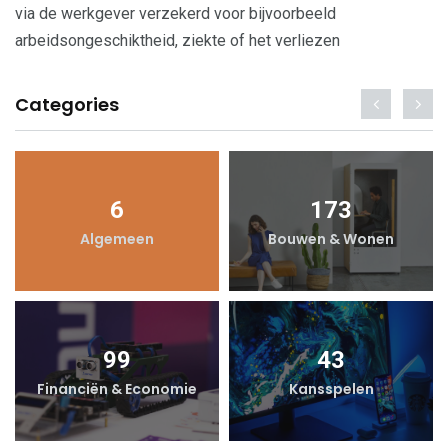
via de werkgever verzekerd voor bijvoorbeeld
arbeidsongeschiktheid, ziekte of het verliezen
Categories
6
173
Algemeen
Bouwen & Wonen
99
43
Financiën & Economie
Kansspelen