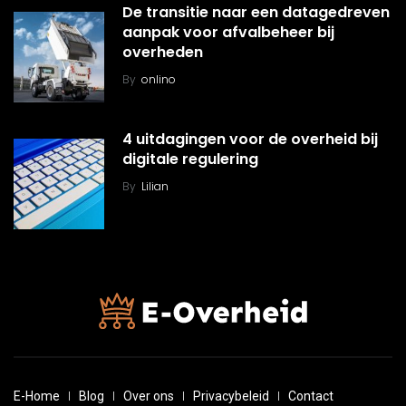
De transitie naar een datagedreven
aanpak voor afvalbeheer bij
overheden
By
onlino
4 uitdagingen voor de overheid bij
digitale regulering
By
Lilian
E-Home
Blog
Over ons
Privacybeleid
Contact