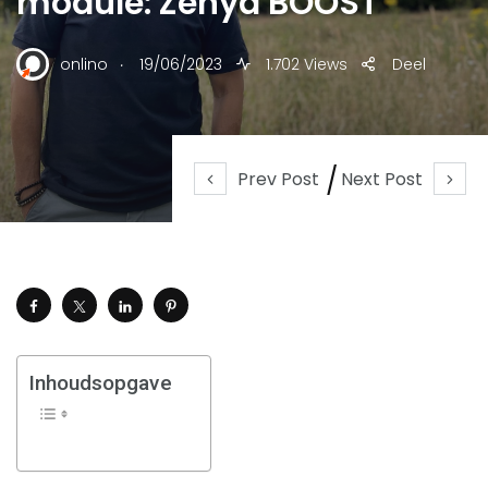
module: Zenya BOOST
.
onlino
19/06/2023
1.702 Views
Deel
Prev Post
Next Post
Inhoudsopgave