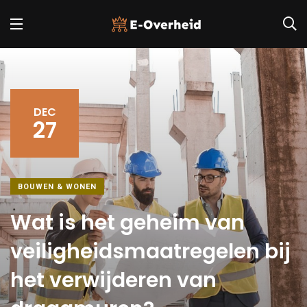
DEC
27
BOUWEN & WONEN
Wat is het geheim van
veiligheidsmaatregelen bij
het verwijderen van