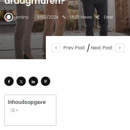
draagmuren?
.
onlino
27/12/2024
1.523 Views
Deel
Prev Post
Next Post
Inhoudsopgave