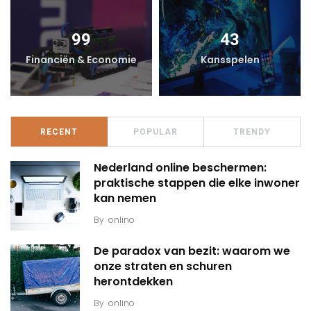
99
43
Financiën & Economie
Kansspelen
RECENT
POPULAR
TRENDY
Nederland online beschermen:
praktische stappen die elke inwoner
kan nemen
By
onlino
De paradox van bezit: waarom we
onze straten en schuren
herontdekken
By
onlino