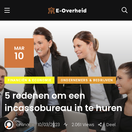
MAR
10
FINANCIËN & ECONOMIE
ONDERNEMERS & BEDRIJVEN
5 redenen om een
incassobureau in te huren
.
onlino
10/03/2023
2.061 Views
Deel