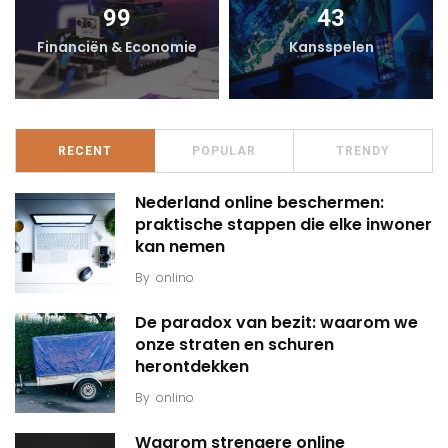
99
43
Financiën & Economie
Kansspelen
RECENT
POPULAR
TRENDY
Nederland online beschermen:
praktische stappen die elke inwoner
kan nemen
By
onlino
De paradox van bezit: waarom we
onze straten en schuren
herontdekken
By
onlino
Waarom strengere online