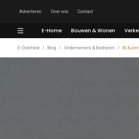
Adverteren
Over ons
Contact
E-Home
Bouwen & Wonen
Verke
E-Overheid
/
Blog
/
Ondernemers & Bedrijven
/
AI & pe