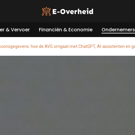
er & Vervoer
Financiën & Economie
Ondernemers 
rsoonsgegevens: hoe de AVG omgaat met ChatGPT, AI-assistenten en g