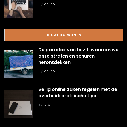
By
onlino
BOUWEN & WONEN
De paradox van bezit: waarom we
onze straten en schuren
herontdekken
By
onlino
Veilig online zaken regelen met de
overheid: praktische tips
By
Lilian