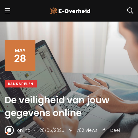
MAY
28
KANSSPELEN
De veiligheid van jouw
gegevens online
.
onlino
28/05/2025
782 Views
Deel