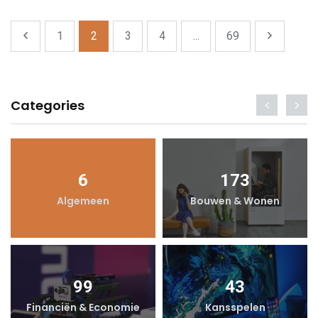
1
2
3
4
...
69
Categories
6
173
Algemeen
Bouwen & Wonen
99
43
Financiën & Economie
Kansspelen