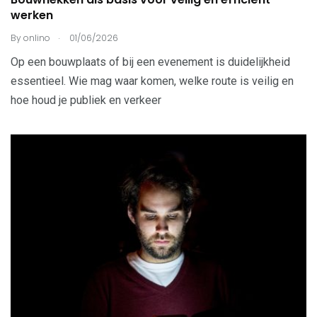
werken
.
By
onlino
01/06/2026
Op een bouwplaats of bij een evenement is duidelijkheid
essentieel. Wie mag waar komen, welke route is veilig en
hoe houd je publiek en verkeer