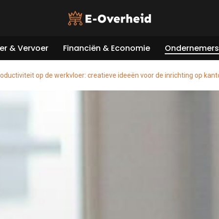
er & Vervoer
Financiën & Economie
Ondernemers 
oductiviteit op de werkvloer: creatieve ideeën voor de inrichting op kant