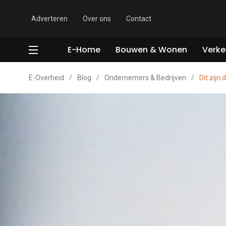
Adverteren
Over ons
Contact
E-Home
Bouwen & Wonen
Verke
E-Overheid
/
Blog
/
Ondernemers & Bedrijven
/
Dit zijn