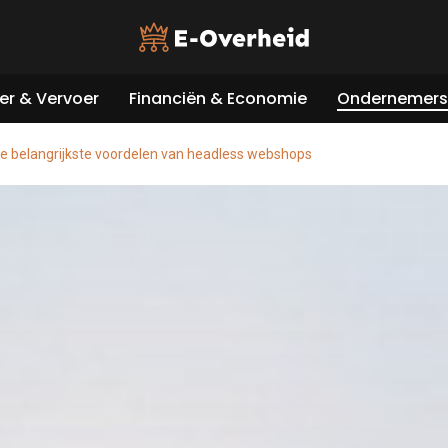
er & Vervoer
Financiën & Economie
Ondernemers 
 de belangrijkste voordelen van headless webshops