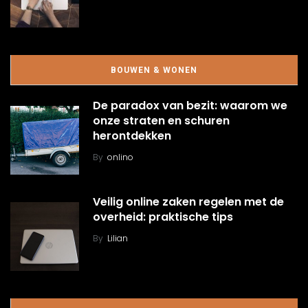
BOUWEN & WONEN
De paradox van bezit: waarom we
onze straten en schuren
herontdekken
By
onlino
Veilig online zaken regelen met de
overheid: praktische tips
By
Lilian