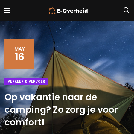
MAY
16
VERKEER & VERVOER
Op vakantie naar de
camping? Zo zorg je voor
comfort!