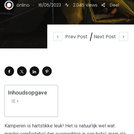
.
onlino
16/05/2023
2.045 Views
Deel
Prev Post
Next Post
Inhoudsopgave
Kamperen is hartstikke leuk! Het is natuurlijk wel wat
minder comfortabel dan overnachten in een hotel, maar als