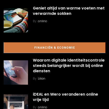
Geniet altijd van warme voeten met
verwarmde sokken
By
onlino
FINANCIËN & ECONOMIE
Waarom digitale identiteitscontrole
steeds belangrijker wordt bij online
diensten
By
Lilian
iDEAL en Wero veranderen online
vrije tijd
By
onlino