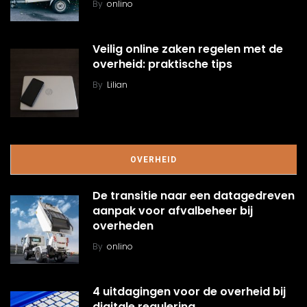
By
onlino
Veilig online zaken regelen met de
overheid: praktische tips
By
Lilian
OVERHEID
De transitie naar een datagedreven
aanpak voor afvalbeheer bij
overheden
By
onlino
4 uitdagingen voor de overheid bij
digitale regulering