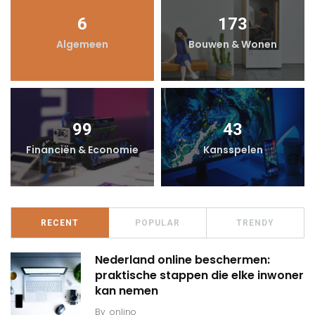
6
173
Algemeen
Bouwen & Wonen
99
43
Financiën & Economie
Kansspelen
RECENT
POPULAR
TRENDY
Nederland online beschermen:
praktische stappen die elke inwoner
kan nemen
By
onlino