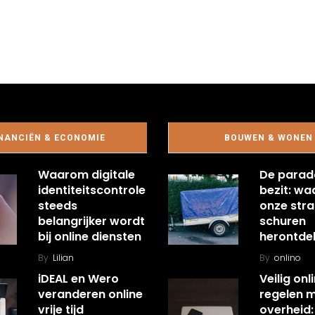
NANCIËN & ECONOMIE
BOUWEN & WONEN
Waarom digitale
De parad
identiteitscontrole
bezit: w
steeds
onze stra
belangrijker wordt
schuren
bij online diensten
herontde
By
Lilian
By
onlino
iDEAL en Wero
Veilig onl
veranderen online
regelen 
vrije tijd
overheid: