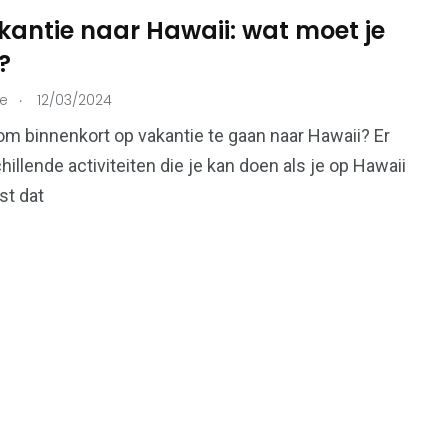
kantie naar Hawaii: wat moet je
?
215
.
ie
12/03/2024
73
Ondernemers &
onen
Overheid
om binnenkort op vakantie te gaan naar Hawaii? Er
Bedrijven
hillende activiteiten die je kan doen als je op Hawaii
st dat
99
112
Voeding &
en
Verkeer & Vervoer
Gezondheid