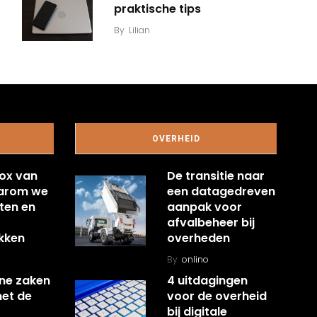
praktische tips
By
Lilian
OVERHEID
ox van
De transitie naar
aarom we
een datagedreven
ten en
aanpak voor
afvalbeheer bij
kken
overheden
By
onlino
ine zaken
4 uitdagingen
met de
voor de overheid
bij digitale