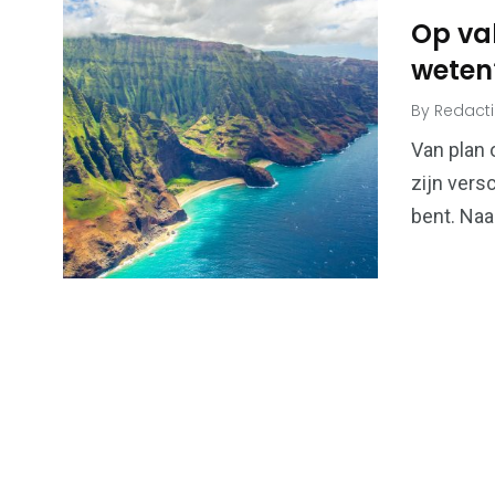
Op va
weten
By
Redact
6
173
Algemeen
Bouwen & W
Van plan 
zijn versc
bent. Naa
99
43
Financiën &
Kansspel
Economie