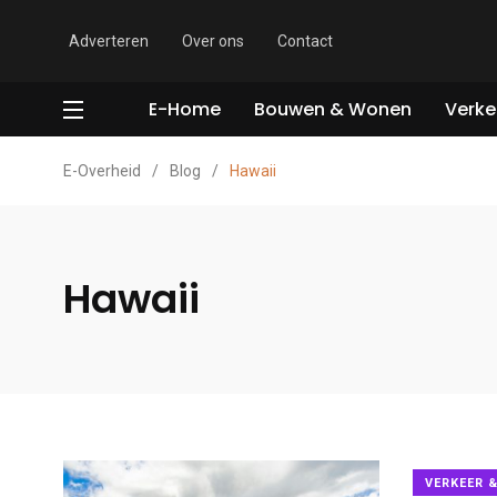
Adverteren
Over ons
Contact
E-Home
Bouwen & Wonen
Verke
E-Overheid
/
Blog
/
Hawaii
Hawaii
VERKEER 