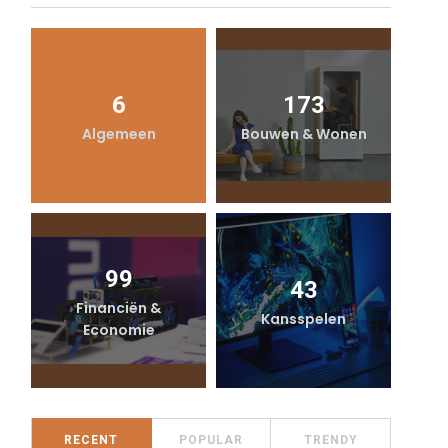
6
173
Algemeen
Bouwen & Wonen
99
43
Financiën &
Kansspelen
Economie
RECENT
POPULAR
TRENDY