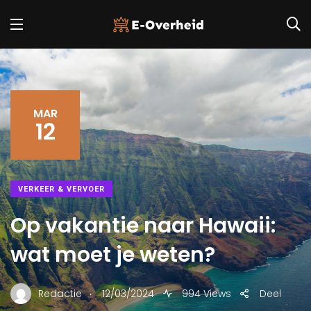
MAR
12
VERKEER & VERVOER
Op vakantie naar Hawaii:
wat moet je weten?
.
Redactie
12/03/2024
994 Views
Deel