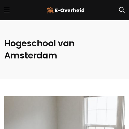
Hogeschool van
Amsterdam