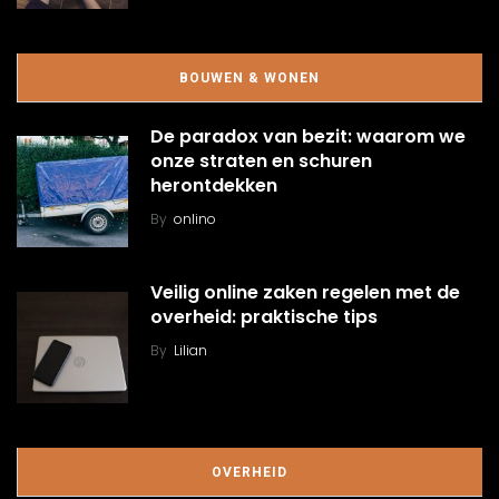
BOUWEN & WONEN
De paradox van bezit: waarom we
onze straten en schuren
herontdekken
By
onlino
Veilig online zaken regelen met de
overheid: praktische tips
By
Lilian
OVERHEID