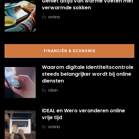
Geniet altijd van warme voeten met
verwarmde sokken
By
onlino
FINANCIËN & ECONOMIE
Waarom digitale identiteitscontrole
steeds belangrijker wordt bij online
diensten
By
Lilian
iDEAL en Wero veranderen online
vrije tijd
By
onlino