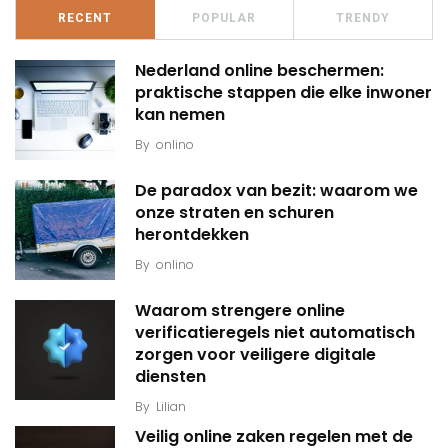
RECENT
POPULAR
TRENDY
Nederland online beschermen:
praktische stappen die elke inwoner
kan nemen
By
onlino
De paradox van bezit: waarom we
onze straten en schuren
herontdekken
By
onlino
Waarom strengere online
verificatieregels niet automatisch
zorgen voor veiligere digitale
diensten
By
Lilian
Veilig online zaken regelen met de