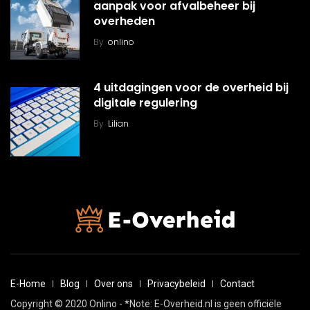
aanpak voor afvalbeheer bij
overheden
By
onlino
4 uitdagingen voor de overheid bij
digitale regulering
By
Lilian
E-Home
Blog
Over ons
Privacybeleid
Contact
Copyright © 2020 Onlino - *Note: E-Overheid.nl is geen officiële