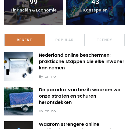
99
43
Financiën & Economie
Kansspelen
RECENT
POPULAR
TRENDY
Nederland online beschermen:
praktische stappen die elke inwoner
kan nemen
By
onlino
De paradox van bezit: waarom we
onze straten en schuren
herontdekken
By
onlino
Waarom strengere online