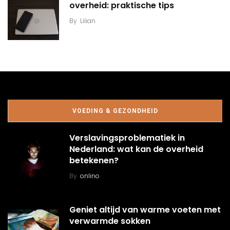
overheid: praktische tips
By
Lilian
VOEDING & GEZONDHEID
Verslavingsproblematiek in
Nederland: wat kan de overheid
betekenen?
By
onlino
Geniet altijd van warme voeten met
verwarmde sokken