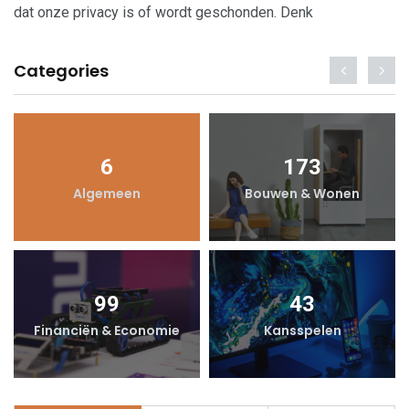
dat onze privacy is of wordt geschonden. Denk
Categories
6
173
Algemeen
Bouwen & Wonen
99
43
Financiën & Economie
Kansspelen