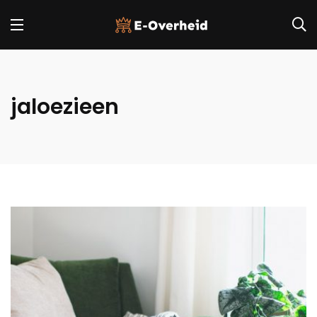
jaloezieen