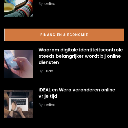
By
onlino
FINANCIËN & ECONOMIE
Waarom digitale identiteitscontrole
steeds belangrijker wordt bij online
diensten
By
Lilian
iDEAL en Wero veranderen online
vrije tijd
By
onlino