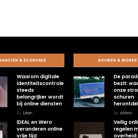
NANCIËN & ECONOMIE
BOUWEN & WONEN
Waarom digitale
De parad
identiteitscontrole
bezit: w
steeds
onze stra
belangrijker wordt
schuren
bij online diensten
herontde
By
Lilian
By
onlino
iDEAL en Wero
Veilig onl
veranderen online
regelen 
vrije tijd
overheid: