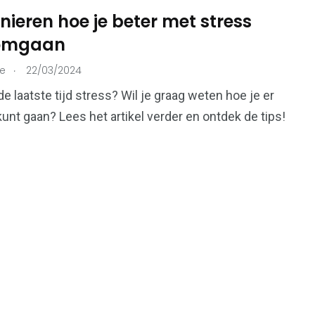
ieren hoe je beter met stress
 omgaan
215
.
ie
22/03/2024
73
Ondernemers &
onen
Overheid
de laatste tijd stress? Wil je graag weten hoe je er
Bedrijven
nt gaan? Lees het artikel verder en ontdek de tips!
99
112
Voeding &
en
Verkeer & Vervoer
Gezondheid