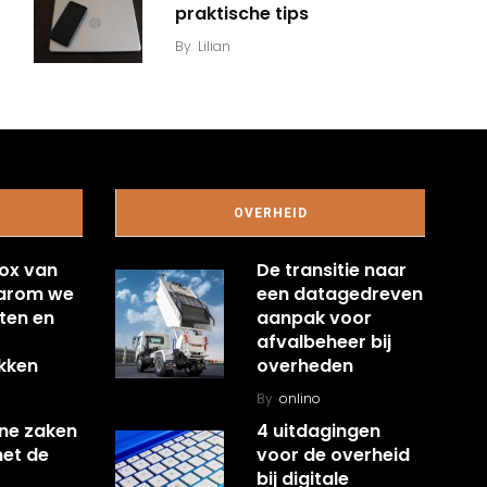
praktische tips
By
Lilian
OVERHEID
ox van
De transitie naar
aarom we
een datagedreven
ten en
aanpak voor
afvalbeheer bij
kken
overheden
By
onlino
ine zaken
4 uitdagingen
met de
voor de overheid
bij digitale