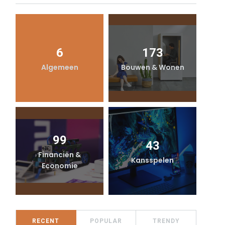
6
173
Algemeen
Bouwen & Wonen
99
43
Financiën &
Kansspelen
Economie
RECENT
POPULAR
TRENDY