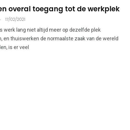
 en overal toegang tot de werkplek
.
17/02/2021
215
73
 werk lang niet altijd meer op dezelfde plek
Ondernemers &
n, en thuiswerken de normaalste zaak van de wereld
onen
Overheid
Bedrijven
en, is er veel
99
112
Voeding &
en
Verkeer & Vervoer
Gezondheid