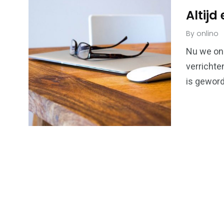
Altijd
By
onlino
6
173
Nu we ons
verrichte
Algemeen
Bouwen & W
is geword
99
43
Financiën &
Kansspel
Economie