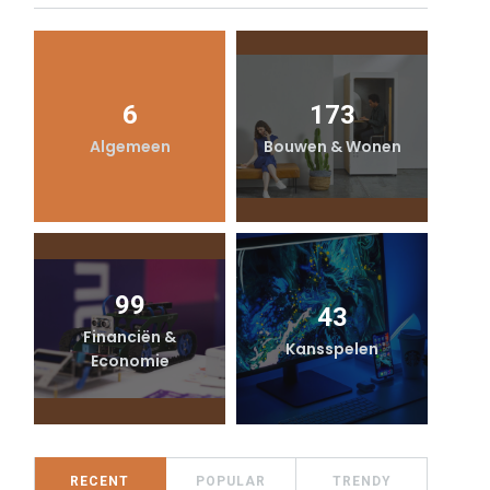
6
173
Algemeen
Bouwen & Wonen
99
43
Financiën &
Kansspelen
Economie
RECENT
POPULAR
TRENDY