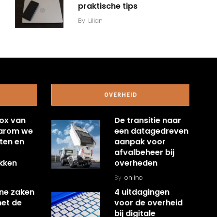
praktische tips
By
Lilian
OVERHEID
ox van
De transitie naar
aarom we
een datagedreven
ten en
aanpak voor
afvalbeheer bij
kken
overheden
By
onlino
ine zaken
4 uitdagingen
met de
voor de overheid
bij digitale