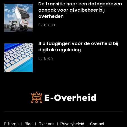
De transitie naar een datagedreven
aanpak voor afvalbeheer bij
overheden
By
onlino
4 uitdagingen voor de overheid bij
digitale regulering
By
Lilian
E-Home
Blog
Over ons
Privacybeleid
Contact