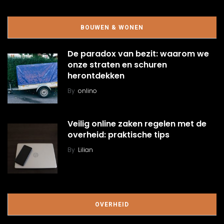
BOUWEN & WONEN
De paradox van bezit: waarom we
onze straten en schuren
herontdekken
By
onlino
Veilig online zaken regelen met de
overheid: praktische tips
By
Lilian
OVERHEID