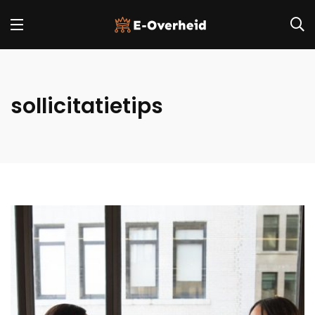
sollicitatietips