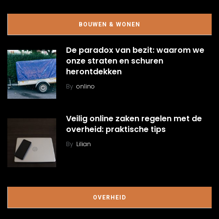
BOUWEN & WONEN
De paradox van bezit: waarom we
onze straten en schuren
herontdekken
By
onlino
Veilig online zaken regelen met de
overheid: praktische tips
By
Lilian
OVERHEID