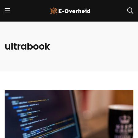
ultrabook