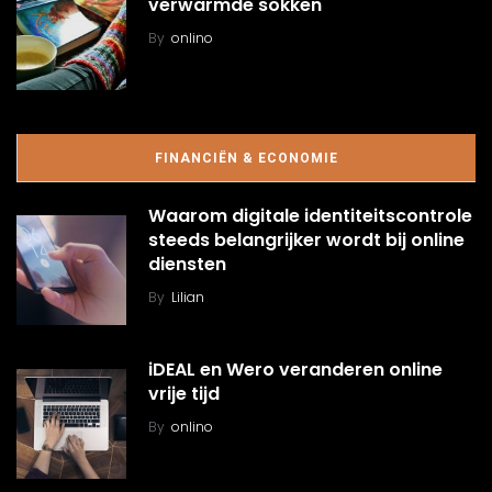
verwarmde sokken
By
onlino
FINANCIËN & ECONOMIE
Waarom digitale identiteitscontrole
steeds belangrijker wordt bij online
diensten
By
Lilian
iDEAL en Wero veranderen online
vrije tijd
By
onlino