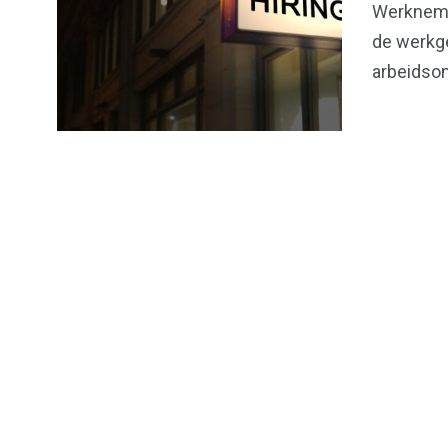
Werknemer
de werkge
arbeidson