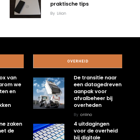
praktische tips
By
Lilian
OVERHEID
ox van
De transitie naar
aarom we
een datagedreven
ten en
aanpak voor
afvalbeheer bij
kken
overheden
By
onlino
ine zaken
4 uitdagingen
met de
voor de overheid
bij digitale