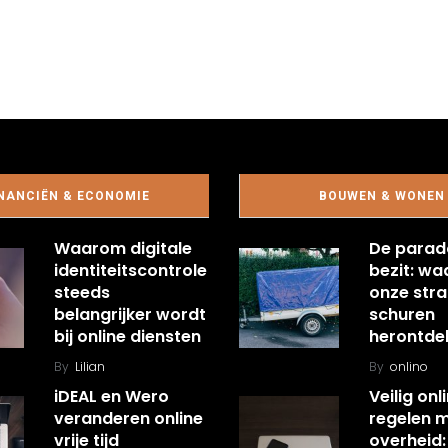
NANCIËN & ECONOMIE
BOUWEN & WONEN
Waarom digitale
De parad
identiteitscontrole
bezit: w
steeds
onze stra
belangrijker wordt
schuren
bij online diensten
herontde
By
Lilian
By
onlino
iDEAL en Wero
Veilig onl
veranderen online
regelen 
vrije tijd
overheid: