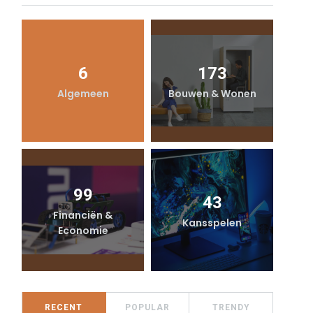
6
173
Algemeen
Bouwen & Wonen
99
43
Financiën &
Kansspelen
Economie
RECENT
POPULAR
TRENDY