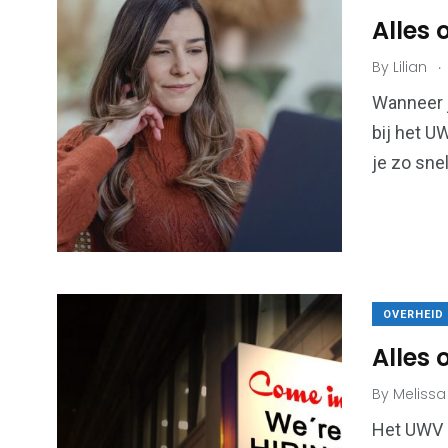
Alles
.
By
Lilian
6
173
Wanneer j
bij het U
Algemeen
Bouwen & W
je zo sne
99
43
Financiën &
OVERHEID
Kansspel
Economie
Alles 
By
Melissa
Het UWV i