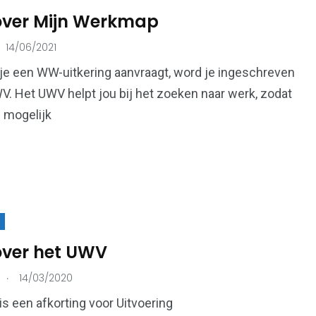
 over Mijn Werkmap
14/06/2021
215
73
e een WW-uitkering aanvraagt, word je ingeschreven
Ondernemers &
WV. Het UWV helpt jou bij het zoeken naar werk, zodat
onen
Overheid
Bedrijven
l mogelijk
99
112
Voeding &
en
Verkeer & Vervoer
Gezondheid
over het UWV
.
14/03/2020
s een afkorting voor Uitvoering