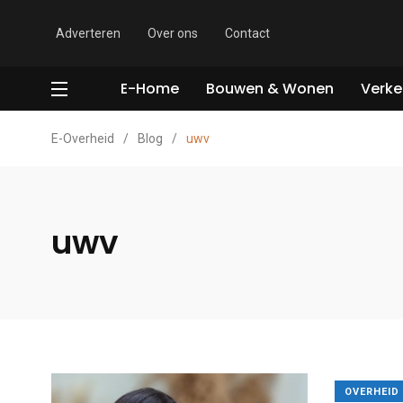
Adverteren
Over ons
Contact
E-Home
Bouwen & Wonen
Verke
E-Overheid
/
Blog
/
uwv
uwv
OVERHEID