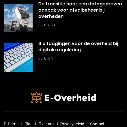
De transitie naar een datagedreven
aanpak voor afvalbeheer bij
overheden
By
onlino
4 uitdagingen voor de overheid bij
digitale regulering
By
Lilian
E-Home
Blog
Over ons
Privacybeleid
Contact