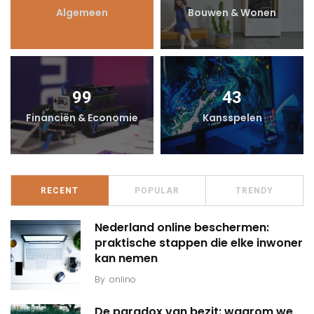
Algemeen
Bouwen & Wonen
99
43
Financiën & Economie
Kansspelen
RECENT
POPULAR
TRENDY
Nederland online beschermen:
praktische stappen die elke inwoner
kan nemen
By
onlino
De paradox van bezit: waarom we