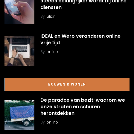
steeds belangrijker wordt bij online
diensten
By
Lilian
iDEAL en Wero veranderen online
vrije tijd
By
onlino
BOUWEN & WONEN
De paradox van bezit: waarom we
onze straten en schuren
herontdekken
By
onlino