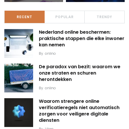
RECENT
POPULAR
TRENDY
Nederland online beschermen:
praktische stappen die elke inwoner
kan nemen
By
onlino
De paradox van bezit: waarom we
onze straten en schuren
herontdekken
By
onlino
Waarom strengere online
verificatieregels niet automatisch
zorgen voor veiligere digitale
diensten
By
Lilian