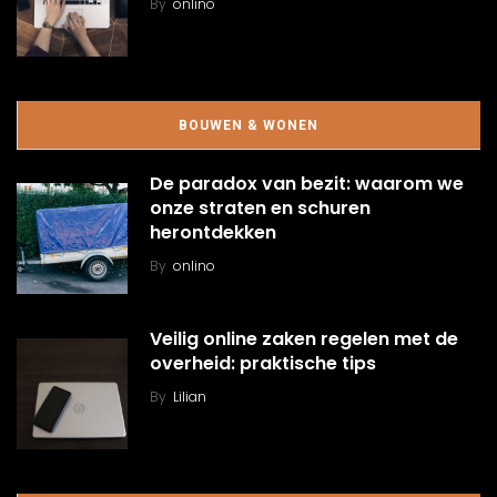
By
onlino
BOUWEN & WONEN
De paradox van bezit: waarom we
onze straten en schuren
herontdekken
By
onlino
Veilig online zaken regelen met de
overheid: praktische tips
By
Lilian