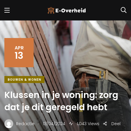
APR
13
BOUWEN & WONEN
Klussen in je woning: zorg
dat je dit geregeld hebt
.
Redactie
13/04/2024
1.043 Views
Deel