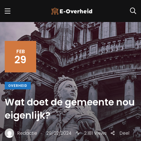
FEB
29
OVERHEID
Wat doet de gemeente nou
eigenlijk?
.
Redactie
29/02/2024
2.181 Views
Deel