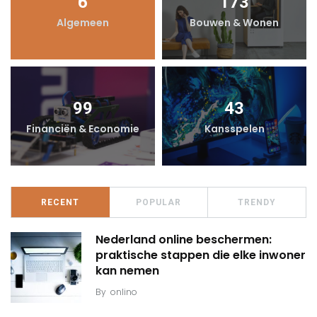
6
173
Algemeen
Bouwen & Wonen
99
43
Financiën & Economie
Kansspelen
RECENT
POPULAR
TRENDY
Nederland online beschermen:
praktische stappen die elke inwoner
kan nemen
By
onlino