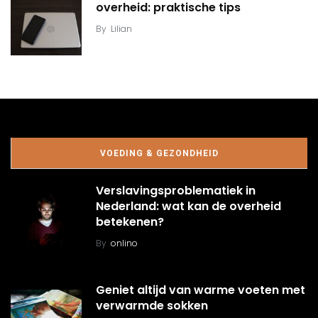
overheid: praktische tips
By
Lilian
VOEDING & GEZONDHEID
Verslavingsproblematiek in
Nederland: wat kan de overheid
betekenen?
By
onlino
Geniet altijd van warme voeten met
verwarmde sokken