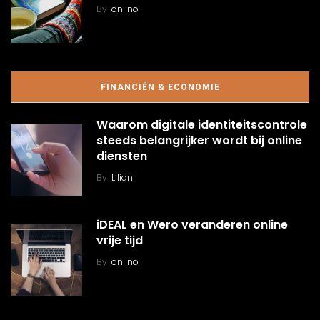
By
onlino
FINANCIËN & ECONOMIE
Waarom digitale identiteitscontrole
steeds belangrijker wordt bij online
diensten
By
Lilian
iDEAL en Wero veranderen online
vrije tijd
By
onlino