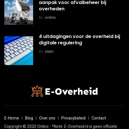
aanpak voor afvalbeheer bij
overheden
By
onlino
4 uitdagingen voor de overheid bij
digitale regulering
By
Lilian
E-Home
Blog
Over ons
Privacybeleid
Contact
Copyright © 2020 Onlino - *Note: E-Overheid.nl is geen officiële