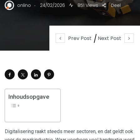
.
onlino
24/02/2026
851 Views
Deel
Prev Post
Next Post
Inhoudsopgave
Digitalisering raakt steeds meer sectoren, en dat geldt ook
voor de maakindustrie. Waar voorheen veel handmatig werd