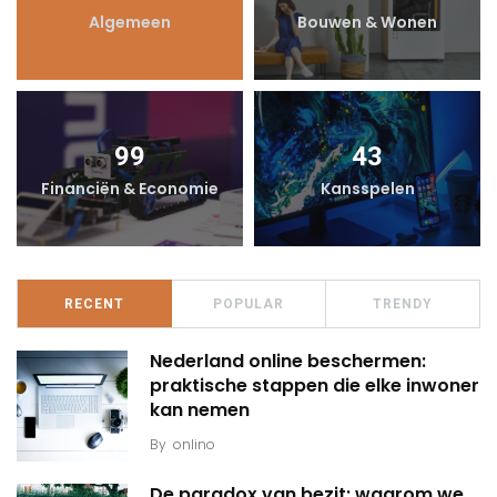
Algemeen
Bouwen & Wonen
99
43
Financiën & Economie
Kansspelen
RECENT
POPULAR
TRENDY
Nederland online beschermen:
praktische stappen die elke inwoner
kan nemen
By
onlino
De paradox van bezit: waarom we