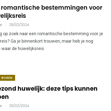
 romantische bestemmingen voor
elijksreis
215
.
ie
29/02/2024
73
Ondernemers &
onen
Overheid
og op zoek naar een romantische bestemming voor je
Bedrijven
reis? Ga je binnenkort trouwen, maar heb je nog
 waar de huwelijksreis
99
112
Voeding &
& WONEN
en
Verkeer & Vervoer
Gezondheid
ezond huwelijk: deze tips kunnen
pen
.
ie
29/02/2024