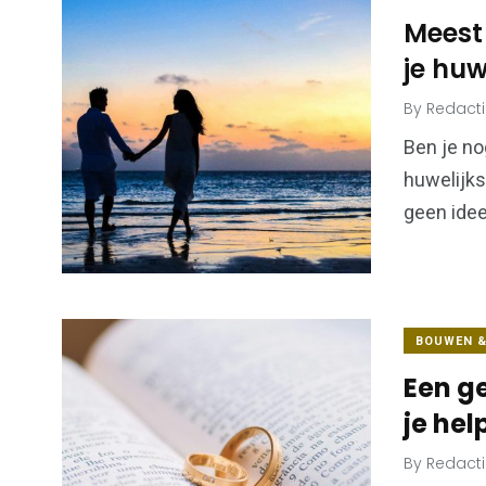
Meest
je huw
By
Redact
6
173
Algemeen
Bouwen & W
Ben je n
huwelijks
geen idee
99
43
Financiën &
BOUWEN 
Kansspel
Economie
Een g
je hel
By
Redact