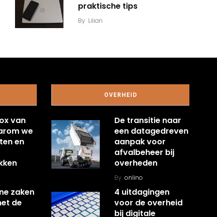
praktische tips
By
Lilian
OVERHEID
ox van
De transitie naar
aarom we
een datagedreven
ten en
aanpak voor
afvalbeheer bij
kken
overheden
By
onlino
ine zaken
4 uitdagingen
met de
voor de overheid
bij digitale