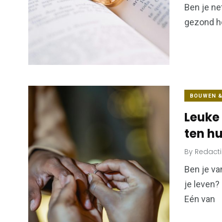
Ben je ne
gezond ho
BOUWEN 
Leuke 
ten hu
By
Redact
Ben je va
je leven?
Eén van