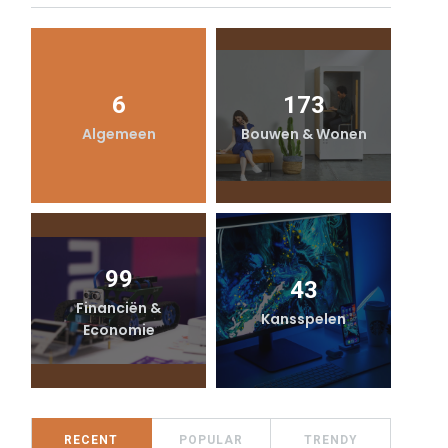
6
173
Algemeen
Bouwen & Wonen
99
43
Financiën &
Kansspelen
Economie
RECENT
POPULAR
TRENDY