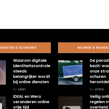
NANCIËN & ECONOMIE
BOUWEN & WONEN
Waarom digitale
De parad
identiteitscontrole
bezit: w
steeds
onze stra
belangrijker wordt
schuren
bij online diensten
herontde
By
Lilian
By
onlino
iDEAL en Wero
Veilig onl
veranderen online
regelen 
vrije tijd
overheid: