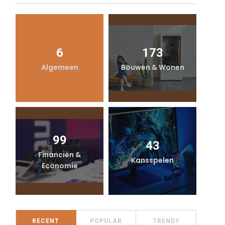
6
173
Algemeen
Bouwen & Wonen
99
43
Financiën &
Kansspelen
Economie
RECENT
POPULAR
TRENDY