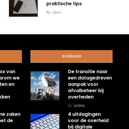
praktische tips
By
Lilian
OVERHEID
ox van
De transitie naar
aarom we
een datagedreven
ten en
aanpak voor
afvalbeheer bij
kken
overheden
By
onlino
ine zaken
4 uitdagingen
met de
voor de overheid
bij digitale