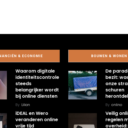
NANCIËN & ECONOMIE
BOUWEN & WONEN
Waarom digitale
De parad
identiteitscontrole
bezit: w
steeds
onze stra
belangrijker wordt
schuren
bij online diensten
herontde
By
Lilian
By
onlino
iDEAL en Wero
Veilig onl
veranderen online
regelen 
vrije tijd
overheid: