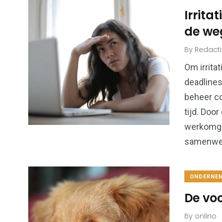
Irrita
de we
By
Redact
6
173
Algemeen
Bouwen & W
Om irrita
deadlines
beheer co
tijd. Door
werkomge
99
samenwer
43
Financiën &
Kansspel
Economie
ONDERNEM
De vo
By
onlino