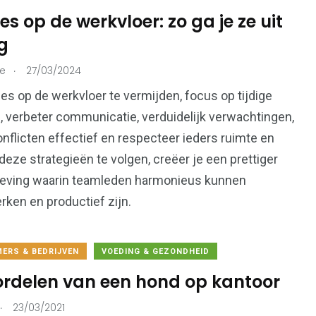
ties op de werkvloer: zo ga je ze uit
g
215
.
ie
27/03/2024
73
Ondernemers &
onen
Overheid
ties op de werkvloer te vermijden, focus op tijdige
Bedrijven
, verbeter communicatie, verduidelijk verwachtingen,
nflicten effectief en respecteer ieders ruimte en
 deze strategieën te volgen, creëer je een prettiger
ving waarin teamleden harmonieus kunnen
99
ken en productief zijn.
112
Voeding &
en
Verkeer & Vervoer
Gezondheid
ERS & BEDRIJVEN
VOEDING & GEZONDHEID
ordelen van een hond op kantoor
.
23/03/2021