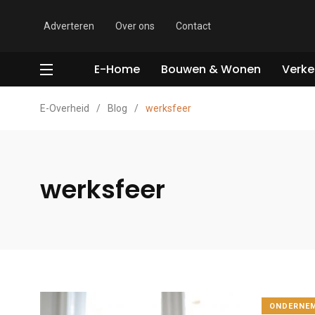
Adverteren
Over ons
Contact
E-Home
Bouwen & Wonen
Verke
E-Overheid
/
Blog
/
werksfeer
werksfeer
ONDERNEM