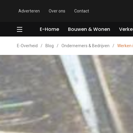
Adverteren
Over ons
Contact
E-Home
Bouwen & Wonen
Verke
E-Overheid
/
Blog
/
Ondernemers & Bedrijven
/
Werken i